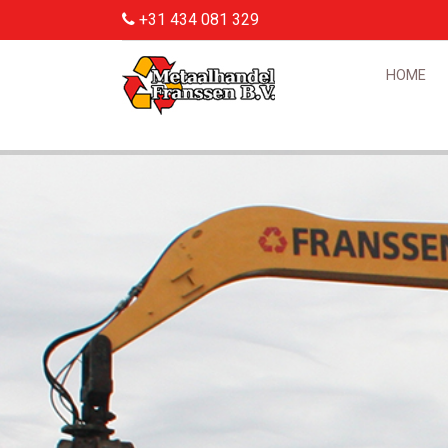
+31 434 081 329
HOME
Smallslider (Kranen)